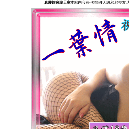
真愛旅舍聊天室
本站内容有~視頻聊天網,視頻交友,